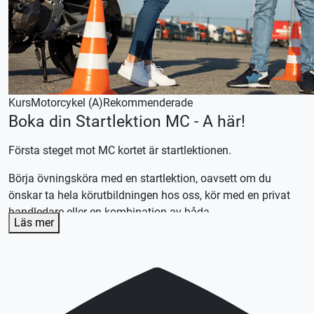
Kurs
Motorcykel (A)
Rekommenderade
Boka din Startlektion MC - A här!
Första steget mot MC kortet är startlektionen.
Börja övningsköra med en startlektion, oavsett om du
önskar ta hela körutbildningen hos oss, kör med en privat
handledare eller en kombination av båda.
Läs mer
Efter lektionen skräddarsyr vi en plan efter dina
förutsättningar och önskemål.
Lån av kläder ingår
Lån av skydd ingår